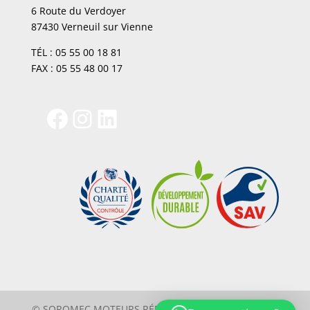
6 Route du Verdoyer
87430 Verneuil sur Vienne
TÉL : 05 55 00 18 81
FAX : 05 55 48 00 17
Facebook
Instagram
LinkedIn
© SOROMEC MOTEURS RÉNOVÉS |
Mentions légales